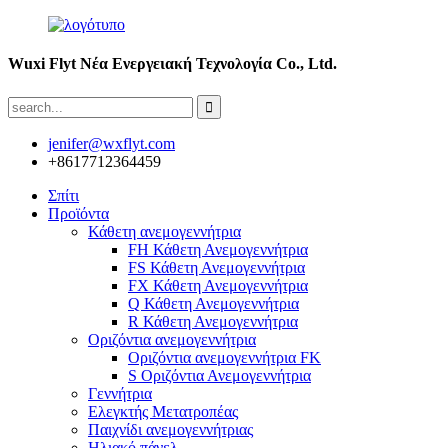
Wuxi Flyt Νέα Ενεργειακή Τεχνολογία Co., Ltd.
jenifer@wxflyt.com
+8617712364459
Σπίτι
Προϊόντα
Κάθετη ανεμογεννήτρια
FH Κάθετη Ανεμογεννήτρια
FS Κάθετη Ανεμογεννήτρια
FX Κάθετη Ανεμογεννήτρια
Q Κάθετη Ανεμογεννήτρια
R Κάθετη Ανεμογεννήτρια
Οριζόντια ανεμογεννήτρια
Οριζόντια ανεμογεννήτρια FK
S Οριζόντια Ανεμογεννήτρια
Γεννήτρια
Ελεγκτής Μετατροπέας
Παιχνίδι ανεμογεννήτριας
Ηλιακό πάνελ