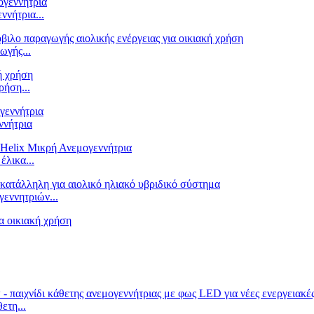
νήτρια...
γής...
ρήση...
ννήτρια
λικα...
εννητριών...
ετη...