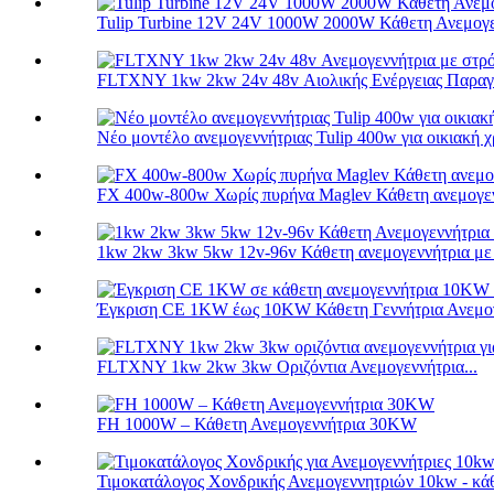
Tulip Turbine 12V 24V 1000W 2000W Κάθετη Ανεμογεν
FLTXNY 1kw 2kw 24v 48v Αιολικής Ενέργειας Παραγω
Νέο μοντέλο ανεμογεννήτριας Tulip 400w για οικιακή χ
FX 400w-800w Χωρίς πυρήνα Maglev Κάθετη ανεμογε
1kw 2kw 3kw 5kw 12v-96v Κάθετη ανεμογεννήτρια με έ
Έγκριση CE 1KW έως 10KW Κάθετη Γεννήτρια Ανεμογ
FLTXNY 1kw 2kw 3kw Οριζόντια Ανεμογεννήτρια...
FH 1000W – Κάθετη Ανεμογεννήτρια 30KW
Τιμοκατάλογος Χονδρικής Ανεμογεννητριών 10kw - κάθ