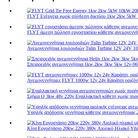
FLYT Ενέργεια χωρίς σύνδεση δικτύου 1kw 2kw 5kW
FLYT άμεση πώληση εργοστασίου κάθετης ανεμογεννήτ
Ανεμογεννήτρια λουλουδιών Tulip Turbine 12V 24V 10
Σπειροειδής ανεμογεννήτρια 1kw 2kw 3kw 5kw 12v-96v
Ανεμογεννήτριες FLYT 1000w 12v 24v Καράτσι οριζόντι
Σχήμα Q 3kw 48v 220v Εναλλακτική κάθετη χωρίς πυρή
Υψηλής απόδοσης γεννήτρια κάθετης ανεμογεννήτριας 
Κίνα Εργοστάσιο 20kw 220v 380v Αιολικό Ηλιακό Υβρι