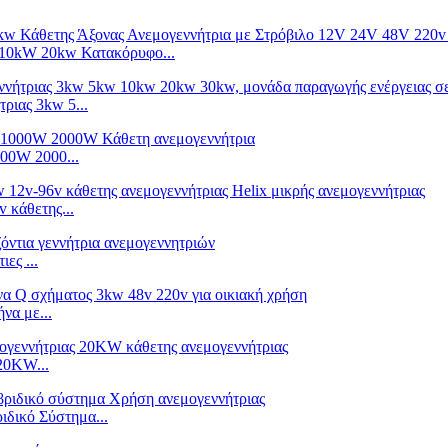
 10kW 20kw Κατακόρυφο...
ριας 3kw 5...
00W 2000...
 κάθετης...
ες ...
να με...
20KW...
δικό Σύστημα...