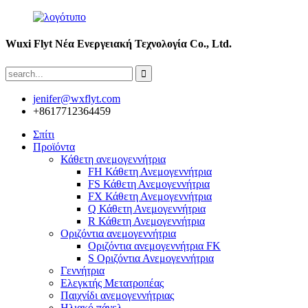
Wuxi Flyt Νέα Ενεργειακή Τεχνολογία Co., Ltd.
jenifer@wxflyt.com
+8617712364459
Σπίτι
Προϊόντα
Κάθετη ανεμογεννήτρια
FH Κάθετη Ανεμογεννήτρια
FS Κάθετη Ανεμογεννήτρια
FX Κάθετη Ανεμογεννήτρια
Q Κάθετη Ανεμογεννήτρια
R Κάθετη Ανεμογεννήτρια
Οριζόντια ανεμογεννήτρια
Οριζόντια ανεμογεννήτρια FK
S Οριζόντια Ανεμογεννήτρια
Γεννήτρια
Ελεγκτής Μετατροπέας
Παιχνίδι ανεμογεννήτριας
Ηλιακό πάνελ